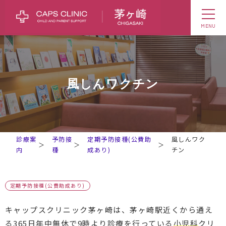
MENU
風しんワクチン
診療案
予防接
定期予防接種(公費助
風しんワク
＞
＞
＞
内
種
成あり)
チン
定期予防接種(公費助成あり)
キャップスクリニック茅ヶ崎は、茅ヶ崎駅近くから通え
る365日年中無休で9時より診療を行っている
小児科
クリ