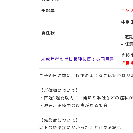
予診票
ご記
中学
委任状
- 
- 任
高校
未成年者の単独接種に関する同意書
※自
ご予約日時前に、以下のようなご体調不良が
【ご体調について】
・直近1週間以内に、発熱や嘔吐などの症状
・現在、治療中の疾患がある場合
【感染症について】
以下の感染症にかかったことがある場合