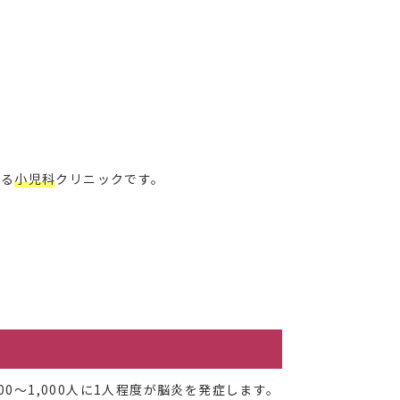
いる
小児科
クリニックです。
～1,000人に1人程度が脳炎を発症します。