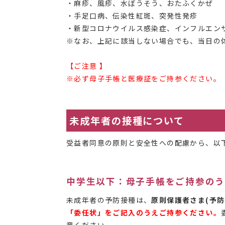
・麻疹、風疹、水ぼうそう、おたふくかぜ
・手足口病、伝染性紅斑、突発性発疹
・新型コロナウイルス感染症、インフルエン
※なお、上記に該当しない場合でも、当日の
【ご注意 】
※必ず母子手帳と医療証をご持参ください。
未成年者の接種について
受益者同意の原則と安全性への配慮から、以
中学生以下：母子手帳をご持参の
未成年者の予防接種は、
原則保護者さま(予
「委任状」をご記入のうえご持参ください。
意ください。