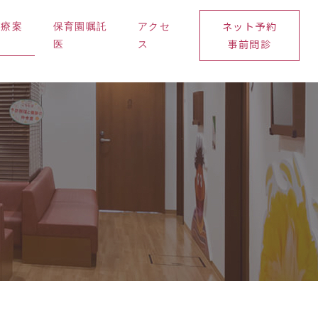
ネット予約
診療案
保育園嘱託
アクセ
事前問診
内
医
ス