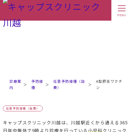
MENU
診療案
予防接
任意予防接種（自
A型肝炎ワクチ
＞
＞
＞
内
種
費）
ン
任意予防接種（自費）
キャップスクリニック川越は、川越駅近くから通える365
日年中無休で9時より診療を行っている
小児科
クリニック