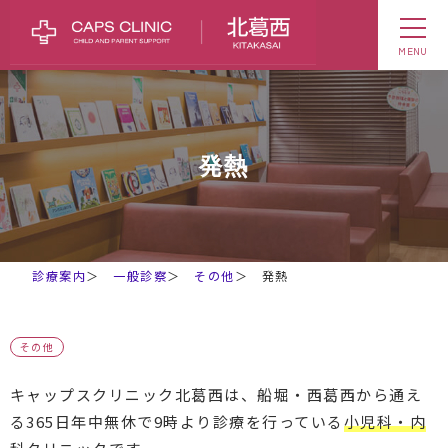
MENU
発熱
診療案内
＞
一般診察
＞
その他
＞
発熱
その他
キャップスクリニック北葛西は、船堀・西葛西から通え
る365日年中無休で9時より診療を行っている
小児科・内