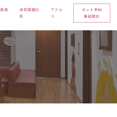
ネット予約
診療案
保育園嘱託
アクセ
事前問診
内
医
ス