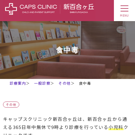
MENU
食中毒
診療案内
＞
一般診察
＞
その他
＞
食中毒
その他
キャップスクリニック新百合ヶ丘は、新百合ヶ丘から通
える365日年中無休で9時より診療を行っている
小児科
ク