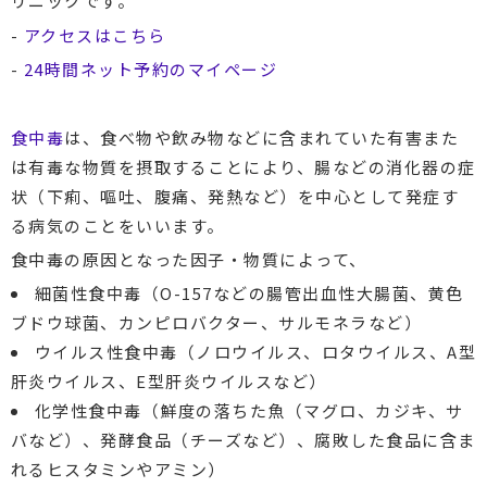
リニックです。
-
アクセスはこちら
-
24時間ネット予約のマイページ
食中毒
は、食べ物や飲み物などに含まれていた有害また
は有毒な物質を摂取することにより、腸などの消化器の症
状（下痢、嘔吐、腹痛、発熱など）を中心として発症す
る病気のことをいいます。
食中毒の原因となった因子・物質によって、
細菌性食中毒（O-157などの腸管出血性大腸菌、黄色
ブドウ球菌、カンピロバクター、サルモネラなど）
ウイルス性食中毒（ノロウイルス、ロタウイルス、A型
肝炎ウイルス、E型肝炎ウイルスなど）
化学性食中毒（鮮度の落ちた魚（マグロ、カジキ、サ
バなど）、発酵食品（チーズなど）、腐敗した食品に含ま
れるヒスタミンやアミン）