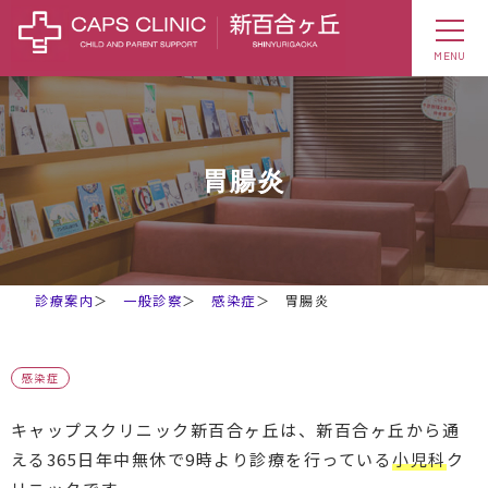
MENU
胃腸炎
診療案内
＞
一般診察
＞
感染症
＞
胃腸炎
感染症
キャップスクリニック新百合ヶ丘は、新百合ヶ丘から通
える365日年中無休で9時より診療を行っている
小児科
ク