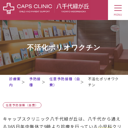
MENU
不活化ポリオワクチン
診療案
予防接
任意予防接種（自
不活化ポリオワク
＞
＞
＞
内
種
費）
チン
任意予防接種（自費）
キャップスクリニック八千代緑が丘は、八千代から通え
る365日年中無休で9時より診療を行っている
小児科
クリ