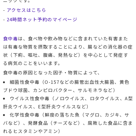
ニックです。
-
アクセスはこちら
-
24時間ネット予約のマイページ
食中毒
は、食べ物や飲み物などに含まれていた有害また
は有毒な物質を摂取することにより、腸などの消化器の症
状（下痢、嘔吐、腹痛、発熱など）を中心として発症す
る病気のことをいいます。
食中毒の原因となった因子・物質によって、
細菌性食中毒（O-157などの腸管出血性大腸菌、黄色
ブドウ球菌、カンピロバクター、サルモネラなど）
ウイルス性食中毒（ノロウイルス、ロタウイルス、A型
肝炎ウイルス、E型肝炎ウイルスなど）
化学性食中毒（鮮度の落ちた魚（マグロ、カジキ、サ
バなど）、発酵食品（チーズなど）、腐敗した食品に含ま
れるヒスタミンやアミン）