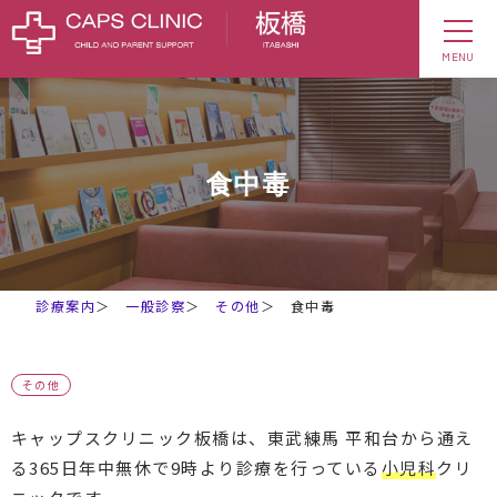
MENU
食中毒
診療案内
＞
一般診察
＞
その他
＞
食中毒
その他
キャップスクリニック板橋は、東武練馬 平和台から通え
る365日年中無休で9時より診療を行っている
小児科
クリ