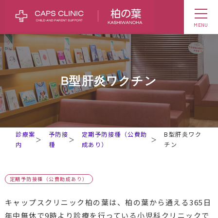
MENU
B型肝炎ワクチン
診療案
予防接
定期予防接種（公費助
B型肝炎ワク
＞
＞
＞
内
種
成あり）
チン
定期予防接種（公費助成あり）
キャップスクリニック柏の葉は、柏の葉から通える365日
年中無休で9時より診療を行っている
小児科
クリニックで