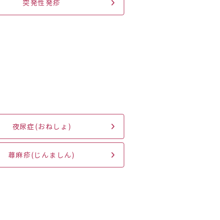
突発性発疹
夜尿症(おねしょ)
蕁麻疹(じんましん)