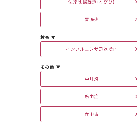
伝染性膿痂疹(とびひ)
胃腸炎
検査 ▼
インフルエンザ迅速検査
その他 ▼
中耳炎
熱中症
食中毒