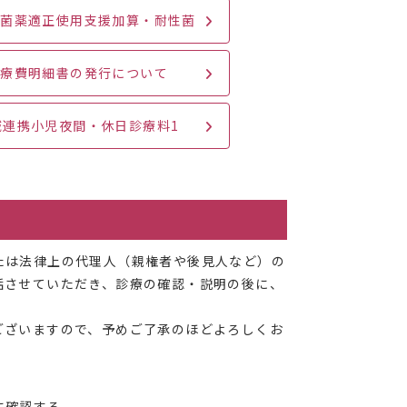
抗菌薬適正使用支援加算・耐性菌
診療費明細書の発行について
域連携小児夜間・休日診療料1
たは法律上の代理人（親権者や後見人など）の
話させていただき、診療の確認・説明の後に、
ございますので、予めご了承のほどよろしくお
に確認する。