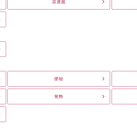
溶連菌
便秘
発熱