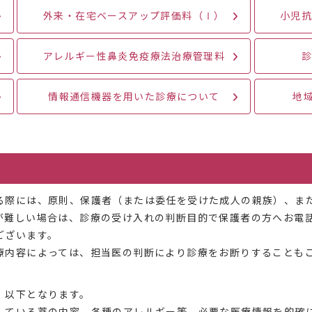
外来・在宅ベースアップ評価料（Ⅰ）
小児
アレルギー性鼻炎免疫療法治療管理料
情報通信機器を用いた診療について
地
る際には、原則、保護者（または委任を受けた成人の親族）、ま
が難しい場合は、診療の受け入れの判断目的で保護者の方へお電
ございます。
療内容によっては、担当医の判断により診療をお断りすることも
、以下となります。
している薬の内容、各種のアレルギー等、必要な医療情報を的確