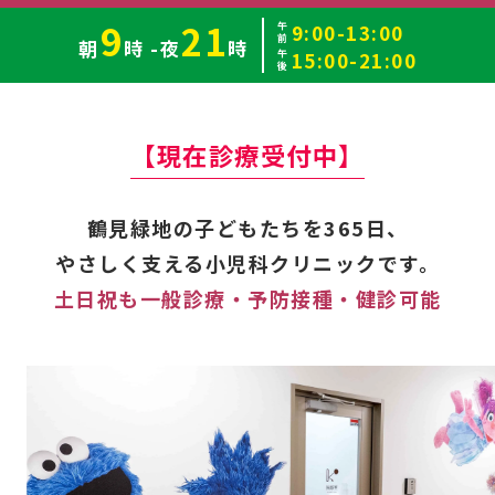
9
21
9:00-13:00
午前
朝
時 -夜
時
15:00-21:00
午後
【現在診療受付中】
鶴見緑地の子どもたちを365日、
やさしく支える小児科クリニックです。
土日祝も一般診療・予防接種・健診可能