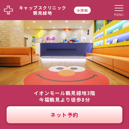
キャップスクリニック
小児科
鶴見緑地
MENU
イオンモール鶴見緑地3階
今福鶴見より徒歩8分
ネット予約