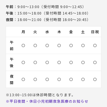
午前
：9:00～13:00（受付時間 9:00～12:45）
午後
：15:00～18:00（受付時間 14:45～18:00）
夜間
：18:00～21:00（受付時間 18:00～20:45）
月
火
水
木
金
土
日祝
午
〇
〇
〇
〇
〇
〇
〇
前
午
〇
〇
〇
〇
〇
〇
〇
後
夜
〇
〇
〇
〇
〇
〇
〇
間
※13:00~15:00は休診時間となります。
※平日夜間・休日小児初期救急医療のお知らせ