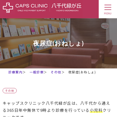
MENU
夜尿症(おねしょ)
診療案内
＞
一般診察
＞
その他
＞
夜尿症(おねしょ)
その他
キャップスクリニック八千代緑が丘は、八千代から通え
る365日年中無休で9時より診療を行っている
小児科
クリ