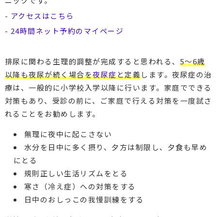
ニックです。
-
アクセスはこちら
-
24時間ネット予約のマイページ
排尿に関わる生理的調整が完成すると思われる、
5〜6歳
以降も夜尿が続く場合を
夜尿症
と定義
します。夜尿症の治
療は、一般的に小学校入学以降に行います。家庭でできる
対策もあり、受診の前に、ご家庭で行える対策を一度試さ
れることをお勧めします。
無理に夜中に起こさない
水分を日中に多く摂り、夕方は制限し、夕食も早め
にとる
規則正しい生活リズムをとる
寒さ（冷え症）への対策をする
日中のおしっこの我慢訓練をする