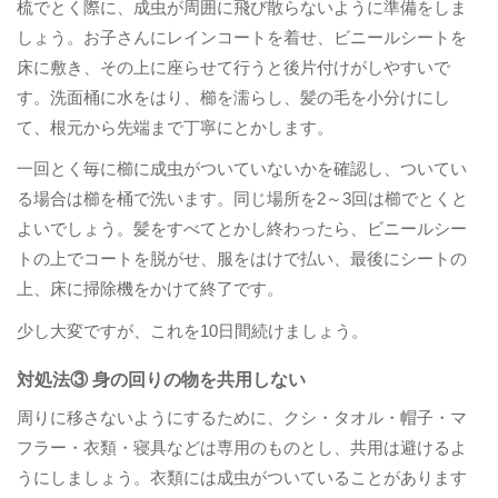
梳でとく際に、成虫が周囲に飛び散らないように準備をしま
しょう。お子さんにレインコートを着せ、ビニールシートを
床に敷き、その上に座らせて行うと後片付けがしやすいで
す。洗面桶に水をはり、櫛を濡らし、髪の毛を小分けにし
て、根元から先端まで丁寧にとかします。
一回とく毎に櫛に成虫がついていないかを確認し、ついてい
る場合は櫛を桶で洗います。同じ場所を2～3回は櫛でとくと
よいでしょう。髪をすべてとかし終わったら、ビニールシー
トの上でコートを脱がせ、服をはけで払い、最後にシートの
上、床に掃除機をかけて終了です。
少し大変ですが、これを10日間続けましょう。​
対処法③ 身の回りの物を共用しない
周りに移さないようにするために、クシ・タオル・帽子・マ
フラー・衣類・寝具などは専用のものとし、共用は避けるよ
うにしましょう。衣類には成虫がついていることがあります