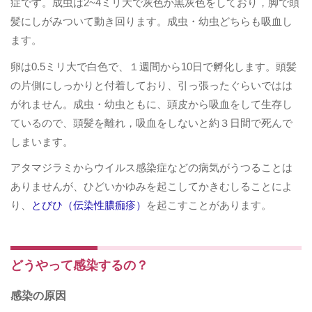
症です。成虫は2~4ミリ大で灰色か黒灰色をしており，脚で頭
髪にしがみついて動き回ります。成虫・幼虫どちらも吸血し
ます。
卵は0.5ミリ大で白色で、１週間から10日で孵化します。頭髪
の片側にしっかりと付着しており、引っ張ったぐらいではは
がれません。成虫・幼虫ともに、頭皮から吸血をして生存し
ているので、頭髪を離れ，吸血をしないと約３日間で死んで
しまいます。
​アタマジラミからウイルス感染症などの病気がうつることは
ありませんが、ひどいかゆみを起こしてかきむしることによ
り、
とびひ（伝染性膿痂疹）
を起こすことがあります。
どうやって感染するの？
​感染の原因