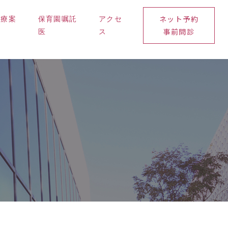
ネット予約
診療案
保育園嘱託
アクセ
事前問診
内
医
ス