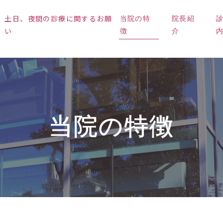
土日、夜間の診療に関するお願
当院の特
院長紹
い
徴
介
当院の特徴